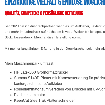
Einzigartige Vielfalt & endlose Möglich
Qualität, Kompetenz & Persönliche Betreuung
Seit 2020 bin ich Ansprechpartner, wenn es um Aufkleber, Textildr
und mehr im Lohndruck auf höchstem Niveau. Weiter bin ich speziali
Stick, Tassendruck, Merchandise Herstellung u.v.m.
Mit meiner langjährigen Erfahrung in der Druckbrache, seit mehr
Mein Maschinenpark umfasst
HP Latex360 Großformatdrucker
Summa S140D Plotter mit Kamerasteuerung für präzis
konturgeschnittene Aufkleber
Rollenlaminator zum veredeln von Drucken mit UV-Sch
Flachbettlaminator
KeenCut SteelTrak Plattenschneider