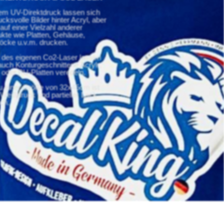
em UV-Direktdruck lassen sich
ucksvolle Bilder hinter Acryl, aber
auf einer Vielzahl anderer
kte wie Platten, Gehäuse,
töcke u.v.m. drucken.
 des eigenen Co2-Laser lassen
auch Konturgeschnittene Acryl-,
 oder PU-Platten veredeln.
u einer Größe von 32x45cm ist
Weißdruck und partieller Lack
ch.