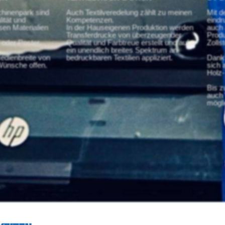
inenpark sind
Auch Textilveredelung zählt zu meinen
Mit d
ität und
Kompetenzen.
eindr
sen Materialien
In der Hauseigenen Produktion werden
auch 
Transferdrucke von überzeugender
Produ
 oder Poster.
Qualität und Farbtreue erstellt und auf
Zolls
ein unendlich breites Spektrum an
edienbreite von
bedruckbaren Textilien appliziert.
Dank
ünsche offen.
sich 
Holz-
Bis z
auch 
mögli