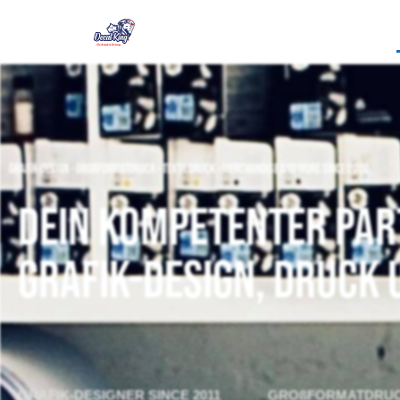
Grafik-Design - Großformatdruck - Textildruck - merchandise and more since 2020
Dein Kompetenter Par
Grafik-Design, Druck
GRAFIK-DESIGNER SINCE 2011
GROßFORMATDRU