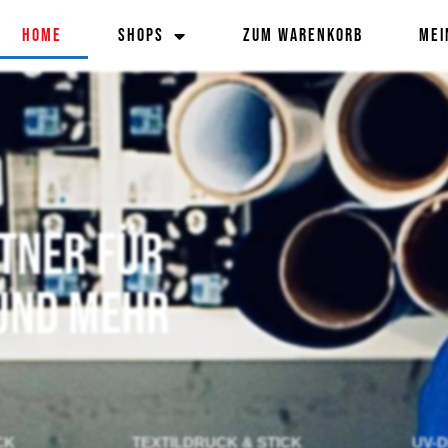
Home
Shops
zum Warenkorb
Mei
tner für
 und mehr
CK
TEXTILDRUCK & STICK
UV-