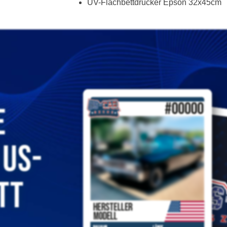
UV-Flachbettdrucker Epson 32x45cm
e
 US-
tt