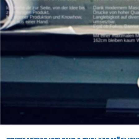
Ich stehe dir zur Seite, von der Idee bis
Dank modernem Masch
zum fertigen Produkt.
Drucke von hoher Qual
Mit eigener Produktion und Knowhow,
Langlebigkeit auf diver
alles aus einer Hand.
umsetzbar.
Egal ob Folien, Banner
Mit einer maximalen M
162cm bleiben kaum W