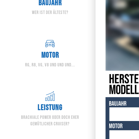
BAUJAHR
wer ist der älteste?
MOTOR
r6, r8, v6, v8 und und und...
LEISTUNG
Brachiale power oder doch eher
gemütlicher cruiser?