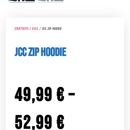
Startseite
/
#JCC
/ JCC Zip Hoodie
JCC Zip Hoodie
49,99
€
–
52,99
€