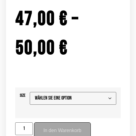
47,00
€
–
50,00
€
Size
In den Warenkorb